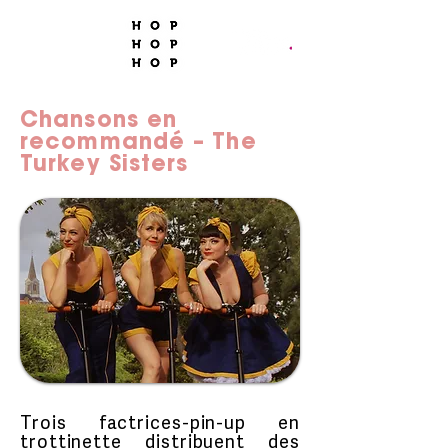
Chansons en
recommandé – The
Turkey Sisters
Trois factrices-pin-up en
trottinette distribuent des