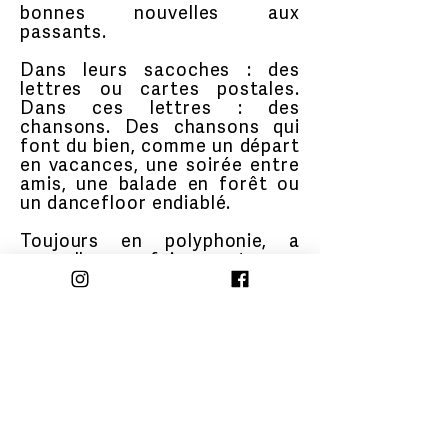
bonnes nouvelles aux
passants.
Dans leurs sacoches : des
lettres ou cartes postales.
Dans ces lettres : des
chansons. Des chansons qui
font du bien, comme un départ
en vacances, une soirée entre
amis, une balade en forêt ou
un dancefloor endiablé.
Toujours en polyphonie, a
cappella, parfois soutenues
par une guitare, les Turkey
Sisters varient les styles et les
époques, panachant avec brio
chant, théâtre et
chorégraphie. De la chanson
française des années 40 à
Lady Gaga, le répertoire
panache les styles, les années
et les couleurs musicales, mais