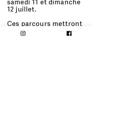
samedi 11 et dimanche
12 juillet.
Ces parcours mettront
particulièrement à
l’honneur les
compagnies du Grand
Est, afin de faire
découvrir la richesse et
la diversité de la
création artistique du
territoire.
11&12 JUILLET 2026
VILLAGE PARADIS
Inscription